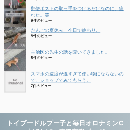
郵便ポストの取っ手をつけるだけなのに、疲
れた。笑
9件のビュー
だんごの夏休み、今日で終わり。
8件のビュー
主治医の先生の話を聞いてきました。
8件のビュー
スマホの速度が遅すぎて使い物にならないの
で、ショップでみてもらう。
7件のビュー
トイプードルプー子と毎日オロナミンC