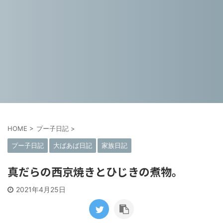
HOME
>
プー子日記
>
プー子日記
大ばあば日記
家族日記
真だらの西京焼きとひじきの煮物。
2021年4月25日