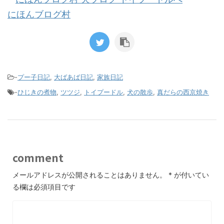
にほんブログ村
-
プー子日記
,
大ばあば日記
,
家族日記
-
ひじきの煮物
,
ツツジ
,
トイプードル
,
犬の散歩
,
真だらの西京焼き
comment
メールアドレスが公開されることはありません。
*
が付いてい
る欄は必須項目です