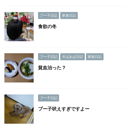
プー子日記
家族日記
食欲の冬
プー子日記
大ばあば日記
家族日記
貧血治った？
プー子日記
プー子吠えすぎですよー