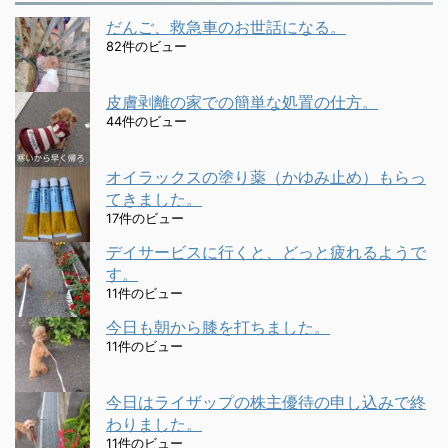
だんご、救急車のお世話になる。
82件のビュー
皮膚剥離の家での簡単な処置の仕方。
44件のビュー
オイラックスの塗り薬（かゆみ止め）もらっ
てきました。
17件のビュー
デイサービスに行くと、どっと疲れるようで
す。
11件のビュー
今日も朝から膝を打ちました。
11件のビュー
今日はライザップの株主優待の申し込みで終
わりました。
11件のビュー