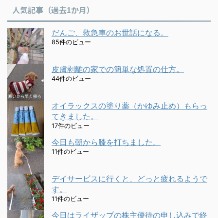
人気記事（過去1か月）
だんご、救急車のお世話になる。
85件のビュー
皮膚剥離の家での簡単な処置の仕方。
44件のビュー
オイラックスの塗り薬（かゆみ止め）もらっ
てきました。
17件のビュー
今日も朝から膝を打ちました。
11件のビュー
デイサービスに行くと、どっと疲れるようで
す。
11件のビュー
今日はライザップの株主優待の申し込みで終