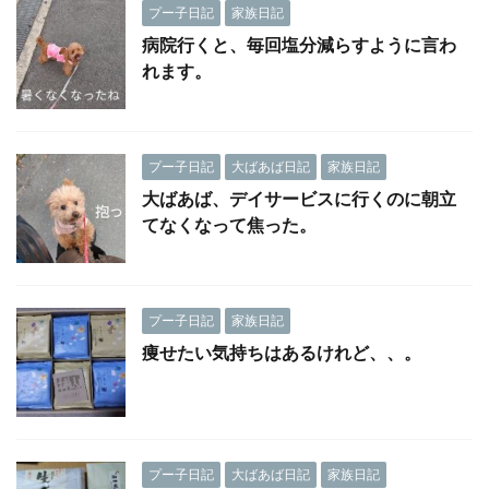
プー子日記
家族日記
病院行くと、毎回塩分減らすように言わ
れます。
プー子日記
大ばあば日記
家族日記
大ばあば、デイサービスに行くのに朝立
てなくなって焦った。
プー子日記
家族日記
痩せたい気持ちはあるけれど、、。
プー子日記
大ばあば日記
家族日記