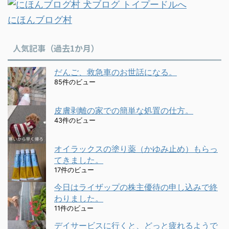
にほんブログ村
人気記事（過去1か月）
だんご、救急車のお世話になる。
85件のビュー
皮膚剥離の家での簡単な処置の仕方。
43件のビュー
オイラックスの塗り薬（かゆみ止め）もらっ
てきました。
17件のビュー
今日はライザップの株主優待の申し込みで終
わりました。
11件のビュー
デイサービスに行くと、どっと疲れるようで