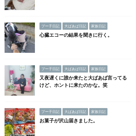
プー子日記
大ばあば日記
家族日記
心臓エコーの結果を聞きに行く。
プー子日記
大ばあば日記
家族日記
又夜遅くに誰か来たと大ばあば言ってる
けど、ホントに来たのかな。笑
プー子日記
大ばあば日記
家族日記
お菓子が沢山届きました。