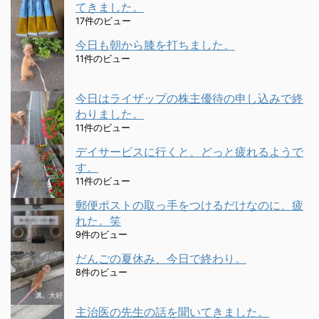
てきました。
17件のビュー
今日も朝から膝を打ちました。
11件のビュー
今日はライザップの株主優待の申し込みで終
わりました。
11件のビュー
デイサービスに行くと、どっと疲れるようで
す。
11件のビュー
郵便ポストの取っ手をつけるだけなのに、疲
れた。笑
9件のビュー
だんごの夏休み、今日で終わり。
8件のビュー
主治医の先生の話を聞いてきました。