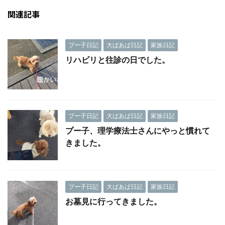
関連記事
プー子日記
大ばあば日記
家族日記
リハビリと往診の日でした。
プー子日記
大ばあば日記
家族日記
プー子、理学療法士さんにやっと慣れて
きました。
プー子日記
大ばあば日記
家族日記
お墓見に行ってきました。