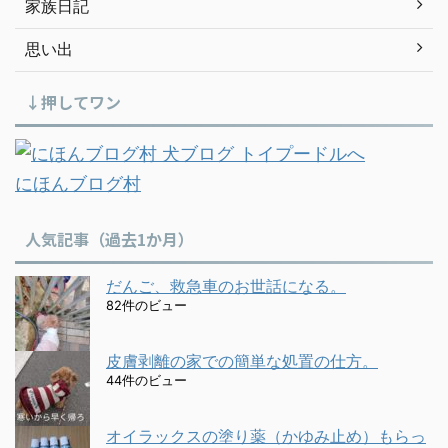
家族日記
思い出
↓押してワン
にほんブログ村
人気記事（過去1か月）
だんご、救急車のお世話になる。
82件のビュー
皮膚剥離の家での簡単な処置の仕方。
44件のビュー
オイラックスの塗り薬（かゆみ止め）もらっ