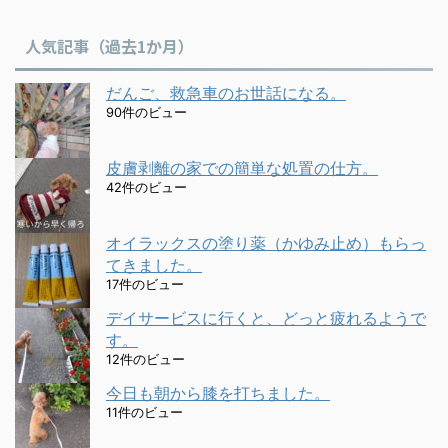
人気記事（過去1か月）
だんご、救急車のお世話になる。
90件のビュー
皮膚剥離の家での簡単な処置の仕方。
42件のビュー
オイラックスの塗り薬（かゆみ止め）もらっ
てきました。
17件のビュー
デイサービスに行くと、どっと疲れるようで
す。
12件のビュー
今日も朝から膝を打ちました。
11件のビュー