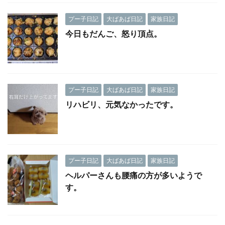
プー子日記
大ばあば日記
家族日記
今日もだんご、怒り頂点。
プー子日記
大ばあば日記
家族日記
リハビリ、元気なかったです。
プー子日記
大ばあば日記
家族日記
ヘルパーさんも腰痛の方が多いようで
す。