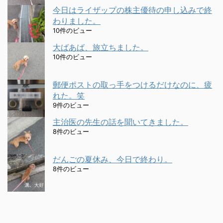
今日はライザップの株主優待の申し込みで終
わりました。
10件のビュー
大ばあば、旅立ちました。
10件のビュー
郵便ポストの取っ手をつけるだけなのに、疲
れた。笑
9件のビュー
主治医の先生の話を聞いてきました。
8件のビュー
だんごの夏休み、今日で終わり。
8件のビュー