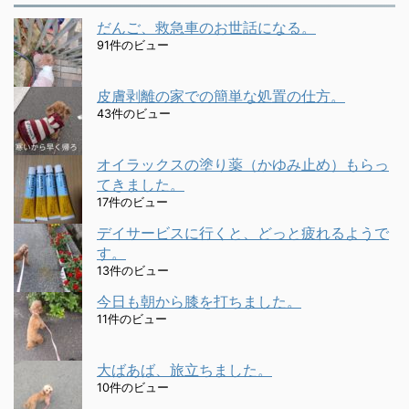
だんご、救急車のお世話になる。
91件のビュー
皮膚剥離の家での簡単な処置の仕方。
43件のビュー
オイラックスの塗り薬（かゆみ止め）もらっ
てきました。
17件のビュー
デイサービスに行くと、どっと疲れるようで
す。
13件のビュー
今日も朝から膝を打ちました。
11件のビュー
大ばあば、旅立ちました。
10件のビュー