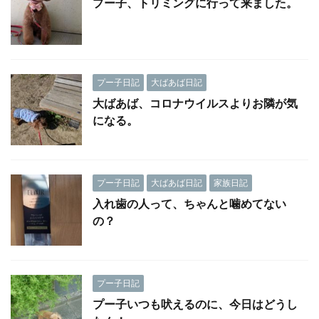
プー子、トリミングに行って来ました。
プー子日記
大ばあば日記
大ばあば、コロナウイルスよりお隣が気
になる。
プー子日記
大ばあば日記
家族日記
入れ歯の人って、ちゃんと噛めてない
の？
プー子日記
プー子いつも吠えるのに、今日はどうし