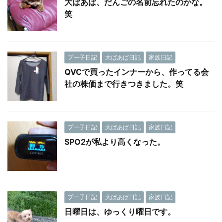
大ばあば、だんごの名前忘れたのかな。
笑
プー子日記
大ばあば日記
家族日記
QVCで買ったインナーから、作ってる会
社の株価まで行きつきました。笑
プー子日記
大ばあば日記
家族日記
SPO2が私より高くなった。
プー子日記
大ばあば日記
家族日記
日曜日は、ゆっくり曜日です。