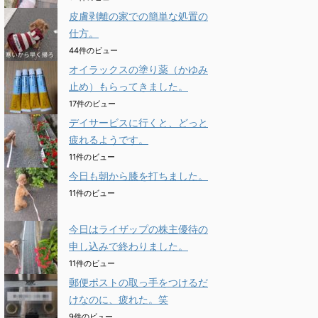
皮膚剥離の家での簡単な処置の
仕方。
44件のビュー
オイラックスの塗り薬（かゆみ
止め）もらってきました。
17件のビュー
デイサービスに行くと、どっと
疲れるようです。
11件のビュー
今日も朝から膝を打ちました。
11件のビュー
今日はライザップの株主優待の
申し込みで終わりました。
11件のビュー
郵便ポストの取っ手をつけるだ
けなのに、疲れた。笑
9件のビュー