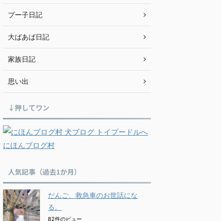
プー子日記
大ばあば日記
家族日記
思い出
↓押してワン
にほんブログ村
人気記事（過去1か月）
だんご、救急車のお世話にな
る。
82件のビュー