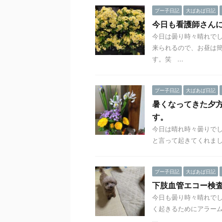
プー子日記
大ばあば日記
今日も看護師さん
今日は曇り時々晴れでし
来られるので、お昼は簡
す。笑 ...
プー子日記
大ばあば日記
暑くなってきた夕
す。
今日は晴れ時々曇りで
と言って起きてくれまし
プー子日記
大ばあば日記
下肢血管エコー検
今日も曇り時々晴れで
く起きるためにアラー
...