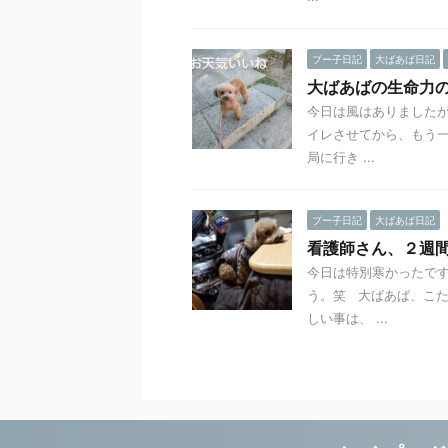
プー子日記
大ばあば日記
大ばあばの生命力
今日は風はありましたが
イレさせてから、もう一
局に行き ...
プー子日記
大ばあば日記
看護師さん、２週
今日は特別寒かったです
う。笑 大ばあば、こた
しい事は、 ...