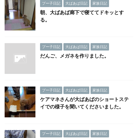
プー子日記
大ばあば日記
家族日記
朝、大ばあば廊下で寝ててドキッとす
る。
プー子日記
大ばあば日記
家族日記
だんご、メガネを作りました。
プー子日記
大ばあば日記
家族日記
ケアマネさんが大ばあばのショートステ
イでの様子を聞いてくださいました。
プー子日記
大ばあば日記
家族日記