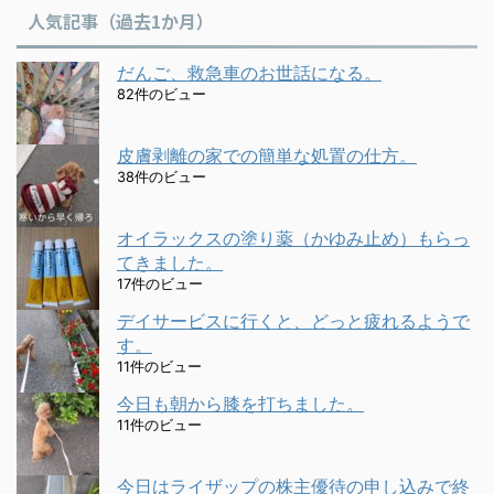
人気記事（過去1か月）
だんご、救急車のお世話になる。
82件のビュー
皮膚剥離の家での簡単な処置の仕方。
38件のビュー
オイラックスの塗り薬（かゆみ止め）もらっ
てきました。
17件のビュー
デイサービスに行くと、どっと疲れるようで
す。
11件のビュー
今日も朝から膝を打ちました。
11件のビュー
今日はライザップの株主優待の申し込みで終